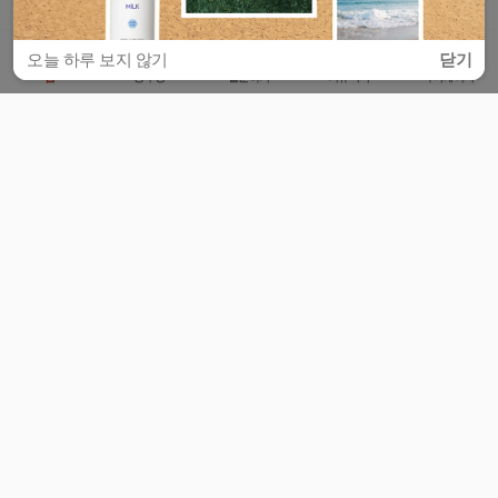
오늘 하루 보지 않기
닫기
홈
공부방
질문하기
커뮤니티
마이페이지
비누커리어 주식회사
서울특별시 마포구 양화로 113, 5층
사업자등록번호 : 572-87-02009
서비스 문의
광고 문의
제휴 문의
공지사항
서비스이용약관
개인정보처리방침
© 대학백과
모든 입시 궁금증,
스마트폰 앱
으로
더 편하게 물어보세요!