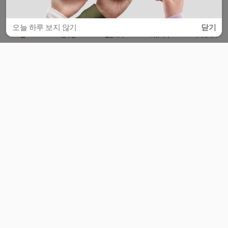
오늘 하루 보지 않기
닫기
홈
공부방
질문하기
커뮤니티
마이페이지
비누커리어 주식회사
서울특별시 마포구 양화로 113, 5층
사업자등록번호 : 572-87-02009
서비스 문의
광고 문의
제휴 문의
공지사항
서비스이용약관
개인정보처리방침
© 대학백과
모든 입시 궁금증,
스마트폰 앱
으로
더 편하게 물어보세요!