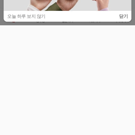
오늘 하루 보지 않기
닫기
홈
공부방
질문하기
커뮤니티
마이페이지
비누커리어 주식회사
서울특별시 마포구 양화로 113, 5층
사업자등록번호 : 572-87-02009
서비스 문의
광고 문의
제휴 문의
공지사항
서비스이용약관
개인정보처리방침
© 대학백과
모든 입시 궁금증,
스마트폰 앱
으로
더 편하게 물어보세요!