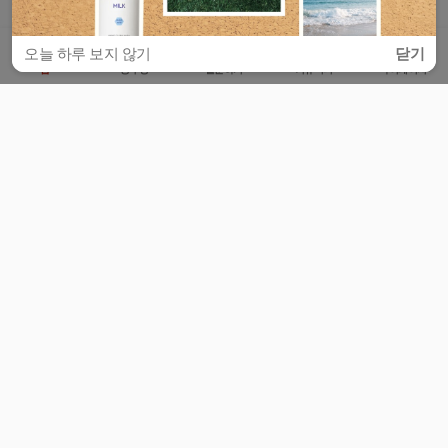
오늘 하루 보지 않기
닫기
홈
공부방
질문하기
커뮤니티
마이페이지
비누커리어 주식회사
서울특별시 마포구 양화로 113, 5층
사업자등록번호 : 572-87-02009
서비스 문의
광고 문의
제휴 문의
공지사항
서비스이용약관
개인정보처리방침
© 대학백과
모든 입시 궁금증,
스마트폰 앱
으로
더 편하게 물어보세요!