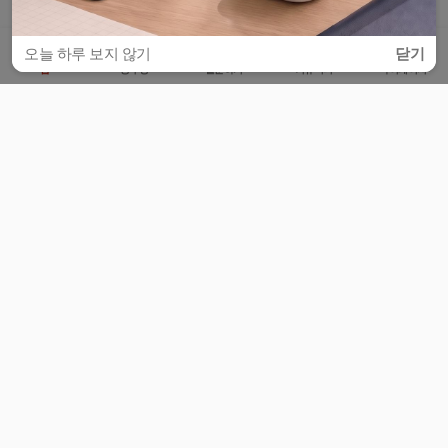
오늘 하루 보지 않기
닫기
홈
공부방
질문하기
커뮤니티
마이페이지
비누커리어 주식회사
서울특별시 마포구 양화로 113, 5층
사업자등록번호 : 572-87-02009
서비스 문의
광고 문의
제휴 문의
공지사항
서비스이용약관
개인정보처리방침
© 대학백과
모든 입시 궁금증,
스마트폰 앱
으로
더 편하게 물어보세요!