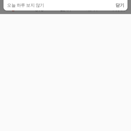
오늘 하루 보지 않기
닫기
홈
공부방
질문하기
커뮤니티
마이페이지
비누커리어 주식회사
서울특별시 마포구 양화로 113, 5층
사업자등록번호 : 572-87-02009
서비스 문의
광고 문의
제휴 문의
공지사항
서비스이용약관
개인정보처리방침
© 대학백과
모든 입시 궁금증,
스마트폰 앱
으로
더 편하게 물어보세요!