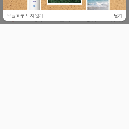
오늘 하루 보지 않기
닫기
홈
공부방
질문하기
커뮤니티
마이페이지
비누커리어 주식회사
서울특별시 마포구 양화로 113, 5층
사업자등록번호 : 572-87-02009
서비스 문의
광고 문의
제휴 문의
공지사항
서비스이용약관
개인정보처리방침
© 대학백과
모든 입시 궁금증,
스마트폰 앱
으로
더 편하게 물어보세요!