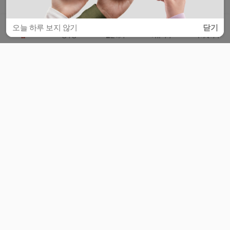
오늘 하루 보지 않기
닫기
홈
공부방
질문하기
커뮤니티
마이페이지
비누커리어 주식회사
서울특별시 마포구 양화로 113, 5층
사업자등록번호 : 572-87-02009
서비스 문의
광고 문의
제휴 문의
공지사항
서비스이용약관
개인정보처리방침
© 대학백과
모든 입시 궁금증,
스마트폰 앱
으로
더 편하게 물어보세요!