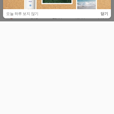
오늘 하루 보지 않기
닫기
홈
공부방
질문하기
커뮤니티
마이페이지
비누커리어 주식회사
서울특별시 마포구 양화로 113, 5층
사업자등록번호 : 572-87-02009
서비스 문의
광고 문의
제휴 문의
공지사항
서비스이용약관
개인정보처리방침
© 대학백과
모든 입시 궁금증,
스마트폰 앱
으로
더 편하게 물어보세요!