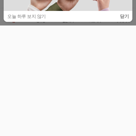
오늘 하루 보지 않기
닫기
홈
공부방
질문하기
커뮤니티
마이페이지
비누커리어 주식회사
서울특별시 마포구 양화로 113, 5층
사업자등록번호 : 572-87-02009
서비스 문의
광고 문의
제휴 문의
공지사항
서비스이용약관
개인정보처리방침
© 대학백과
모든 입시 궁금증,
스마트폰 앱
으로
더 편하게 물어보세요!