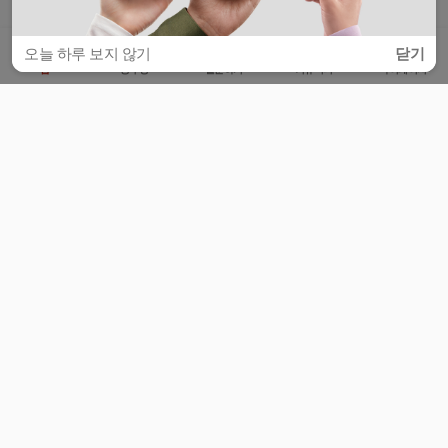
오늘 하루 보지 않기
닫기
홈
공부방
질문하기
커뮤니티
마이페이지
비누커리어 주식회사
서울특별시 마포구 양화로 113, 5층
사업자등록번호 : 572-87-02009
서비스 문의
광고 문의
제휴 문의
공지사항
서비스이용약관
개인정보처리방침
© 대학백과
모든 입시 궁금증,
스마트폰 앱
으로
더 편하게 물어보세요!