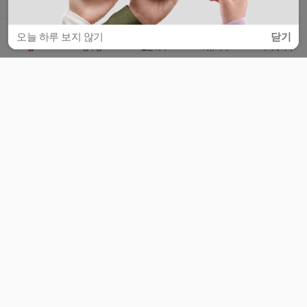
오늘 하루 보지 않기
닫기
홈
공부방
질문하기
커뮤니티
마이페이지
비누커리어 주식회사
서울특별시 마포구 양화로 113, 5층
사업자등록번호 : 572-87-02009
서비스 문의
광고 문의
제휴 문의
공지사항
서비스이용약관
개인정보처리방침
© 대학백과
모든 입시 궁금증,
스마트폰 앱
으로
더 편하게 물어보세요!