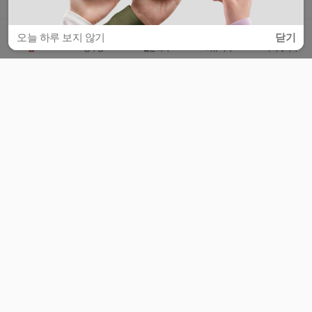
오늘 하루 보지 않기
닫기
홈
공부방
질문하기
커뮤니티
마이페이지
비누커리어 주식회사
서울특별시 마포구 양화로 113, 5층
사업자등록번호 : 572-87-02009
서비스 문의
광고 문의
제휴 문의
공지사항
서비스이용약관
개인정보처리방침
© 대학백과
모든 입시 궁금증,
스마트폰 앱
으로
더 편하게 물어보세요!