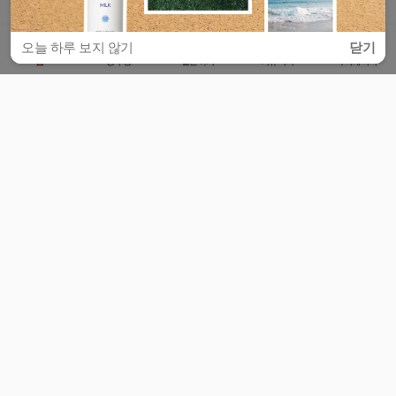
오늘 하루 보지 않기
닫기
홈
공부방
질문하기
커뮤니티
마이페이지
비누커리어 주식회사
서울특별시 마포구 양화로 113, 5층
사업자등록번호 : 572-87-02009
서비스 문의
광고 문의
제휴 문의
공지사항
서비스이용약관
개인정보처리방침
© 대학백과
모든 입시 궁금증,
스마트폰 앱
으로
더 편하게 물어보세요!