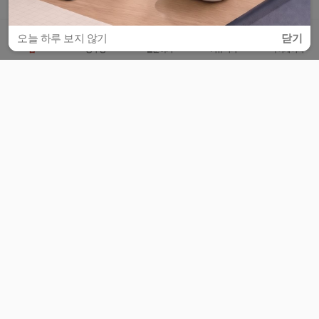
오늘 하루 보지 않기
닫기
홈
공부방
질문하기
커뮤니티
마이페이지
비누커리어 주식회사
서울특별시 마포구 양화로 113, 5층
사업자등록번호 : 572-87-02009
서비스 문의
광고 문의
제휴 문의
공지사항
서비스이용약관
개인정보처리방침
© 대학백과
모든 입시 궁금증,
스마트폰 앱
으로
더 편하게 물어보세요!