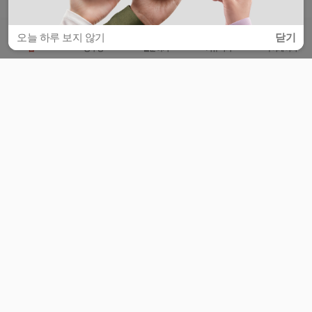
오늘 하루 보지 않기
닫기
홈
공부방
질문하기
커뮤니티
마이페이지
비누커리어 주식회사
서울특별시 마포구 양화로 113, 5층
사업자등록번호 : 572-87-02009
서비스 문의
광고 문의
제휴 문의
공지사항
서비스이용약관
개인정보처리방침
© 대학백과
모든 입시 궁금증,
스마트폰 앱
으로
더 편하게 물어보세요!