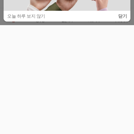
오늘 하루 보지 않기
닫기
홈
공부방
질문하기
커뮤니티
마이페이지
비누커리어 주식회사
서울특별시 마포구 양화로 113, 5층
사업자등록번호 : 572-87-02009
서비스 문의
광고 문의
제휴 문의
공지사항
서비스이용약관
개인정보처리방침
© 대학백과
모든 입시 궁금증,
스마트폰 앱
으로
더 편하게 물어보세요!