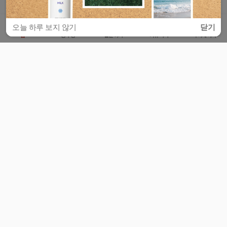
오늘 하루 보지 않기
닫기
홈
공부방
질문하기
커뮤니티
마이페이지
비누커리어 주식회사
서울특별시 마포구 양화로 113, 5층
사업자등록번호 : 572-87-02009
서비스 문의
광고 문의
제휴 문의
공지사항
서비스이용약관
개인정보처리방침
© 대학백과
모든 입시 궁금증,
스마트폰 앱
으로
더 편하게 물어보세요!