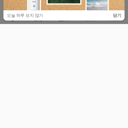
오늘 하루 보지 않기
닫기
홈
공부방
질문하기
커뮤니티
마이페이지
비누커리어 주식회사
서울특별시 마포구 양화로 113, 5층
사업자등록번호 : 572-87-02009
서비스 문의
광고 문의
제휴 문의
공지사항
서비스이용약관
개인정보처리방침
© 대학백과
모든 입시 궁금증,
스마트폰 앱
으로
더 편하게 물어보세요!