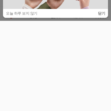
오늘 하루 보지 않기
닫기
홈
공부방
질문하기
커뮤니티
마이페이지
비누커리어 주식회사
서울특별시 마포구 양화로 113, 5층
사업자등록번호 : 572-87-02009
서비스 문의
광고 문의
제휴 문의
공지사항
서비스이용약관
개인정보처리방침
© 대학백과
모든 입시 궁금증,
스마트폰 앱
으로
더 편하게 물어보세요!