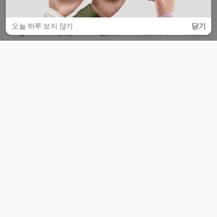
오늘 하루 보지 않기
닫기
홈
공부방
질문하기
커뮤니티
마이페이지
비누커리어 주식회사
서울특별시 마포구 양화로 113, 5층
사업자등록번호 : 572-87-02009
서비스 문의
광고 문의
제휴 문의
공지사항
서비스이용약관
개인정보처리방침
© 대학백과
모든 입시 궁금증,
스마트폰 앱
으로
더 편하게 물어보세요!