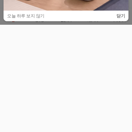
오늘 하루 보지 않기
닫기
홈
공부방
질문하기
커뮤니티
마이페이지
비누커리어 주식회사
서울특별시 마포구 양화로 113, 5층
사업자등록번호 : 572-87-02009
서비스 문의
광고 문의
제휴 문의
공지사항
서비스이용약관
개인정보처리방침
© 대학백과
모든 입시 궁금증,
스마트폰 앱
으로
더 편하게 물어보세요!