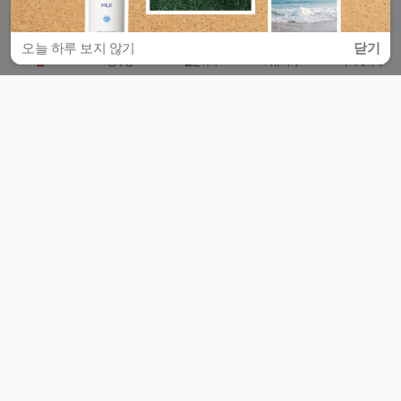
오늘 하루 보지 않기
닫기
홈
공부방
질문하기
커뮤니티
마이페이지
비누커리어 주식회사
서울특별시 마포구 양화로 113, 5층
사업자등록번호 : 572-87-02009
서비스 문의
광고 문의
제휴 문의
공지사항
서비스이용약관
개인정보처리방침
© 대학백과
모든 입시 궁금증,
스마트폰 앱
으로
더 편하게 물어보세요!