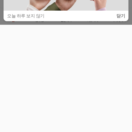
오늘 하루 보지 않기
닫기
홈
공부방
질문하기
커뮤니티
마이페이지
비누커리어 주식회사
서울특별시 마포구 양화로 113, 5층
사업자등록번호 : 572-87-02009
서비스 문의
광고 문의
제휴 문의
공지사항
서비스이용약관
개인정보처리방침
© 대학백과
모든 입시 궁금증,
스마트폰 앱
으로
더 편하게 물어보세요!