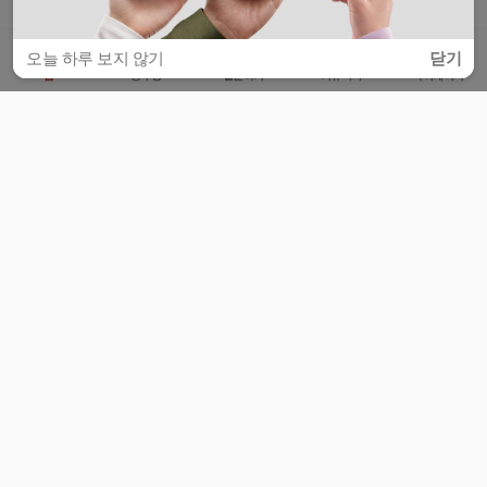
오늘 하루 보지 않기
닫기
홈
공부방
질문하기
커뮤니티
마이페이지
비누커리어 주식회사
서울특별시 마포구 양화로 113, 5층
사업자등록번호 : 572-87-02009
서비스 문의
광고 문의
제휴 문의
공지사항
서비스이용약관
개인정보처리방침
© 대학백과
모든 입시 궁금증,
스마트폰 앱
으로
더 편하게 물어보세요!