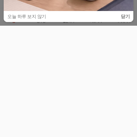
오늘 하루 보지 않기
닫기
홈
공부방
질문하기
커뮤니티
마이페이지
비누커리어 주식회사
서울특별시 마포구 양화로 113, 5층
사업자등록번호 : 572-87-02009
서비스 문의
광고 문의
제휴 문의
공지사항
서비스이용약관
개인정보처리방침
© 대학백과
모든 입시 궁금증,
스마트폰 앱
으로
더 편하게 물어보세요!