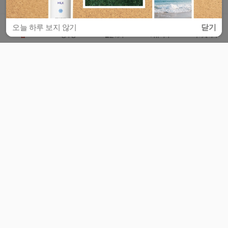
오늘 하루 보지 않기
닫기
홈
공부방
질문하기
커뮤니티
마이페이지
비누커리어 주식회사
서울특별시 마포구 양화로 113, 5층
사업자등록번호 : 572-87-02009
서비스 문의
광고 문의
제휴 문의
공지사항
서비스이용약관
개인정보처리방침
© 대학백과
모든 입시 궁금증,
스마트폰 앱
으로
더 편하게 물어보세요!