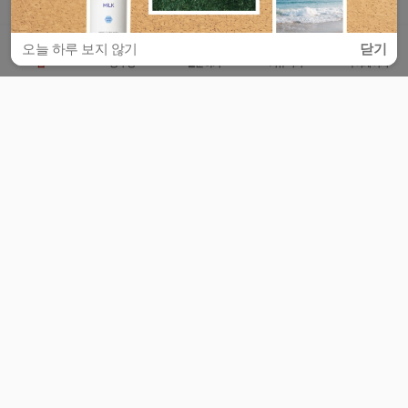
오늘 하루 보지 않기
닫기
홈
공부방
질문하기
커뮤니티
마이페이지
비누커리어 주식회사
서울특별시 마포구 양화로 113, 5층
사업자등록번호 : 572-87-02009
서비스 문의
광고 문의
제휴 문의
공지사항
서비스이용약관
개인정보처리방침
© 대학백과
모든 입시 궁금증,
스마트폰 앱
으로
더 편하게 물어보세요!