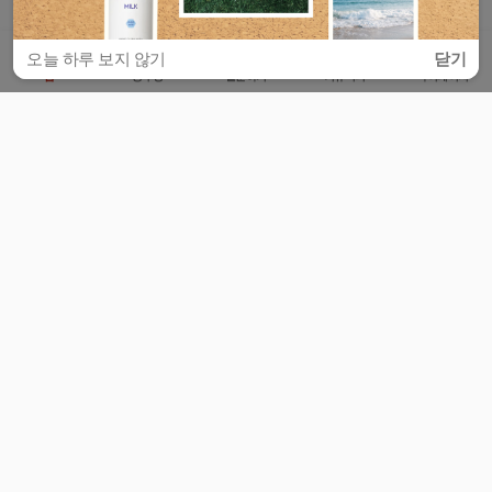
오늘 하루 보지 않기
닫기
홈
공부방
질문하기
커뮤니티
마이페이지
비누커리어 주식회사
서울특별시 마포구 양화로 113, 5층
사업자등록번호 : 572-87-02009
서비스 문의
광고 문의
제휴 문의
공지사항
서비스이용약관
개인정보처리방침
© 대학백과
모든 입시 궁금증,
스마트폰 앱
으로
더 편하게 물어보세요!