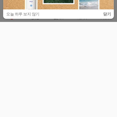
오늘 하루 보지 않기
닫기
홈
공부방
질문하기
커뮤니티
마이페이지
비누커리어 주식회사
서울특별시 마포구 양화로 113, 5층
사업자등록번호 : 572-87-02009
서비스 문의
광고 문의
제휴 문의
공지사항
서비스이용약관
개인정보처리방침
© 대학백과
모든 입시 궁금증,
스마트폰 앱
으로
더 편하게 물어보세요!