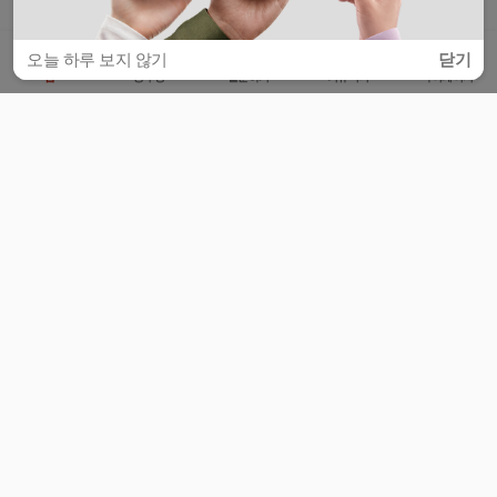
오늘 하루 보지 않기
닫기
홈
공부방
질문하기
커뮤니티
마이페이지
비누커리어 주식회사
서울특별시 마포구 양화로 113, 5층
사업자등록번호 : 572-87-02009
서비스 문의
광고 문의
제휴 문의
공지사항
서비스이용약관
개인정보처리방침
© 대학백과
모든 입시 궁금증,
스마트폰 앱
으로
더 편하게 물어보세요!