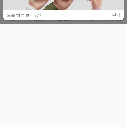
오늘 하루 보지 않기
닫기
홈
공부방
질문하기
커뮤니티
마이페이지
비누커리어 주식회사
서울특별시 마포구 양화로 113, 5층
사업자등록번호 : 572-87-02009
서비스 문의
광고 문의
제휴 문의
공지사항
서비스이용약관
개인정보처리방침
© 대학백과
모든 입시 궁금증,
스마트폰 앱
으로
더 편하게 물어보세요!