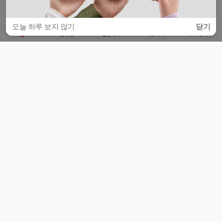
오늘 하루 보지 않기
닫기
홈
공부방
질문하기
커뮤니티
마이페이지
비누커리어 주식회사
서울특별시 마포구 양화로 113, 5층
사업자등록번호 : 572-87-02009
서비스 문의
광고 문의
제휴 문의
공지사항
서비스이용약관
개인정보처리방침
© 대학백과
모든 입시 궁금증,
스마트폰 앱
으로
더 편하게 물어보세요!