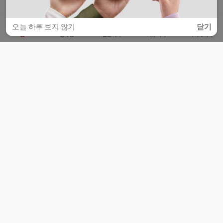
오늘 하루 보지 않기
닫기
홈
공부방
질문하기
커뮤니티
마이페이지
비누커리어 주식회사
서울특별시 마포구 양화로 113, 5층
사업자등록번호 : 572-87-02009
서비스 문의
광고 문의
제휴 문의
공지사항
서비스이용약관
개인정보처리방침
© 대학백과
모든 입시 궁금증,
스마트폰 앱
으로
더 편하게 물어보세요!