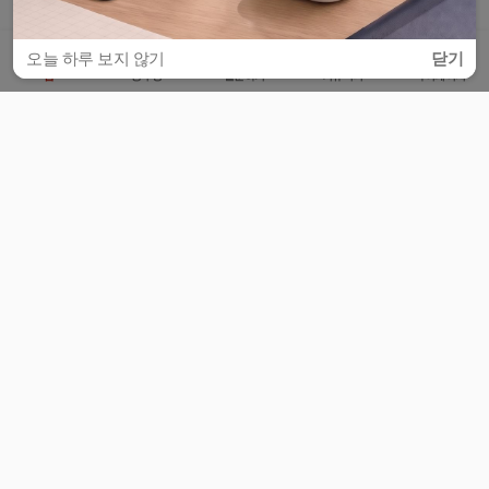
오늘 하루 보지 않기
닫기
홈
공부방
질문하기
커뮤니티
마이페이지
비누커리어 주식회사
서울특별시 마포구 양화로 113, 5층
사업자등록번호 : 572-87-02009
서비스 문의
광고 문의
제휴 문의
공지사항
서비스이용약관
개인정보처리방침
© 대학백과
모든 입시 궁금증,
스마트폰 앱
으로
더 편하게 물어보세요!