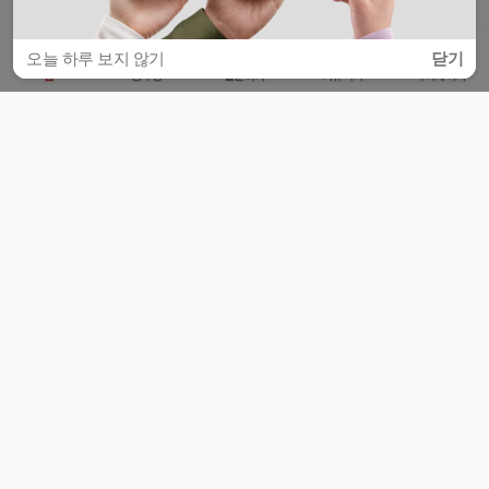
오늘 하루 보지 않기
닫기
홈
공부방
질문하기
커뮤니티
마이페이지
비누커리어 주식회사
서울특별시 마포구 양화로 113, 5층
사업자등록번호 : 572-87-02009
서비스 문의
광고 문의
제휴 문의
공지사항
서비스이용약관
개인정보처리방침
© 대학백과
모든 입시 궁금증,
스마트폰 앱
으로
더 편하게 물어보세요!