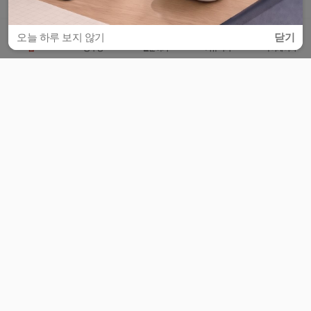
오늘 하루 보지 않기
닫기
홈
공부방
질문하기
커뮤니티
마이페이지
비누커리어 주식회사
서울특별시 마포구 양화로 113, 5층
사업자등록번호 : 572-87-02009
서비스 문의
광고 문의
제휴 문의
공지사항
서비스이용약관
개인정보처리방침
© 대학백과
모든 입시 궁금증,
스마트폰 앱
으로
더 편하게 물어보세요!