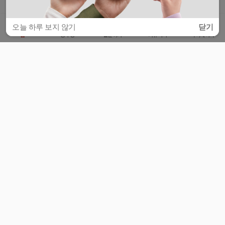
오늘 하루 보지 않기
닫기
홈
공부방
질문하기
커뮤니티
마이페이지
비누커리어 주식회사
서울특별시 마포구 양화로 113, 5층
사업자등록번호 : 572-87-02009
서비스 문의
광고 문의
제휴 문의
공지사항
서비스이용약관
개인정보처리방침
© 대학백과
모든 입시 궁금증,
스마트폰 앱
으로
더 편하게 물어보세요!