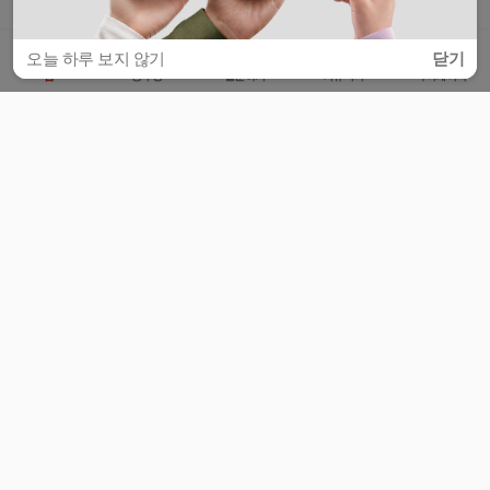
오늘 하루 보지 않기
닫기
홈
공부방
질문하기
커뮤니티
마이페이지
비누커리어 주식회사
서울특별시 마포구 양화로 113, 5층
사업자등록번호 : 572-87-02009
서비스 문의
광고 문의
제휴 문의
공지사항
서비스이용약관
개인정보처리방침
© 대학백과
모든 입시 궁금증,
스마트폰 앱
으로
더 편하게 물어보세요!