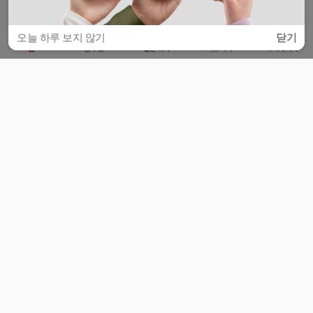
오늘 하루 보지 않기
닫기
홈
공부방
질문하기
커뮤니티
마이페이지
비누커리어 주식회사
서울특별시 마포구 양화로 113, 5층
사업자등록번호 : 572-87-02009
서비스 문의
광고 문의
제휴 문의
공지사항
서비스이용약관
개인정보처리방침
© 대학백과
모든 입시 궁금증,
스마트폰 앱
으로
더 편하게 물어보세요!