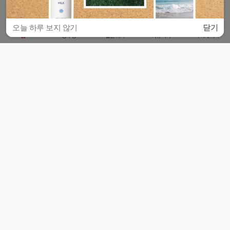
오늘 하루 보지 않기
닫기
홈
공부방
질문하기
커뮤니티
마이페이지
비누커리어 주식회사
서울특별시 마포구 양화로 113, 5층
사업자등록번호 : 572-87-02009
서비스 문의
광고 문의
제휴 문의
공지사항
서비스이용약관
개인정보처리방침
© 대학백과
모든 입시 궁금증,
스마트폰 앱
으로
더 편하게 물어보세요!