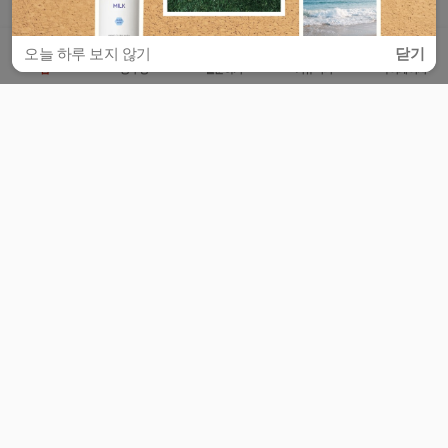
오늘 하루 보지 않기
닫기
홈
공부방
질문하기
커뮤니티
마이페이지
비누커리어 주식회사
서울특별시 마포구 양화로 113, 5층
사업자등록번호 : 572-87-02009
서비스 문의
광고 문의
제휴 문의
공지사항
서비스이용약관
개인정보처리방침
© 대학백과
모든 입시 궁금증,
스마트폰 앱
으로
더 편하게 물어보세요!