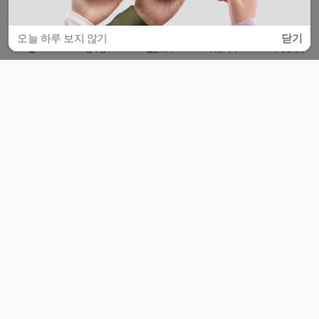
오늘 하루 보지 않기
닫기
홈
공부방
질문하기
커뮤니티
마이페이지
비누커리어 주식회사
서울특별시 마포구 양화로 113, 5층
사업자등록번호 : 572-87-02009
서비스 문의
광고 문의
제휴 문의
공지사항
서비스이용약관
개인정보처리방침
© 대학백과
모든 입시 궁금증,
스마트폰 앱
으로
더 편하게 물어보세요!