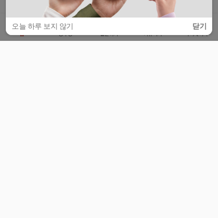
오늘 하루 보지 않기
닫기
홈
공부방
질문하기
커뮤니티
마이페이지
비누커리어 주식회사
서울특별시 마포구 양화로 113, 5층
사업자등록번호 : 572-87-02009
서비스 문의
광고 문의
제휴 문의
공지사항
서비스이용약관
개인정보처리방침
© 대학백과
모든 입시 궁금증,
스마트폰 앱
으로
더 편하게 물어보세요!