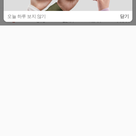
오늘 하루 보지 않기
닫기
홈
공부방
질문하기
커뮤니티
마이페이지
비누커리어 주식회사
서울특별시 마포구 양화로 113, 5층
사업자등록번호 : 572-87-02009
서비스 문의
광고 문의
제휴 문의
공지사항
서비스이용약관
개인정보처리방침
© 대학백과
모든 입시 궁금증,
스마트폰 앱
으로
더 편하게 물어보세요!