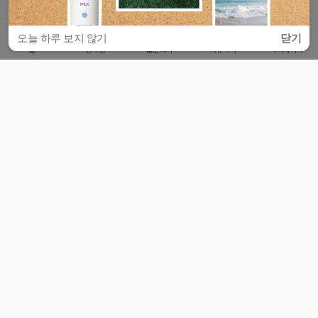
오늘 하루 보지 않기
닫기
홈
공부방
질문하기
커뮤니티
마이페이지
비누커리어 주식회사
서울특별시 마포구 양화로 113, 5층
사업자등록번호 : 572-87-02009
서비스 문의
광고 문의
제휴 문의
공지사항
서비스이용약관
개인정보처리방침
© 대학백과
모든 입시 궁금증,
스마트폰 앱
으로
더 편하게 물어보세요!